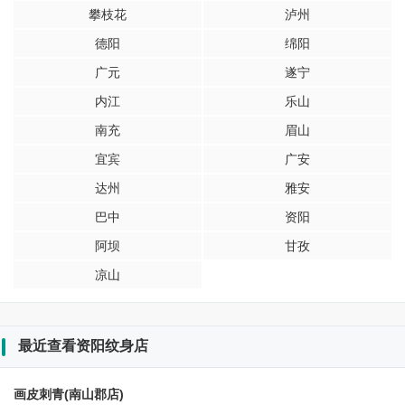
攀枝花
泸州
德阳
绵阳
广元
遂宁
内江
乐山
南充
眉山
宜宾
广安
达州
雅安
巴中
资阳
阿坝
甘孜
凉山
最近查看资阳纹身店
画皮刺青(南山郡店)