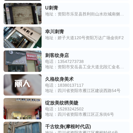
U刺青
地址：资阳市乐至县胜利街山水欣城南侧约190米
幸川刺青
地址：娇子大道120号资阳万达广场金街F2
刺客纹身店
电话：13547273738
地址：资阳市安岳县工业大道北段汇金名城南侧约80米
久格纹身美术
电话：18380137117
地址：四川省资阳市雁江区建设西路54号
绽放美纹绣美睫
电话：15283242502
地址：四川省资阳市雁江区正东街6号
千古纹身(摩根时代店)
地址：四川省资阳市雁江区摩根时代4号楼304房