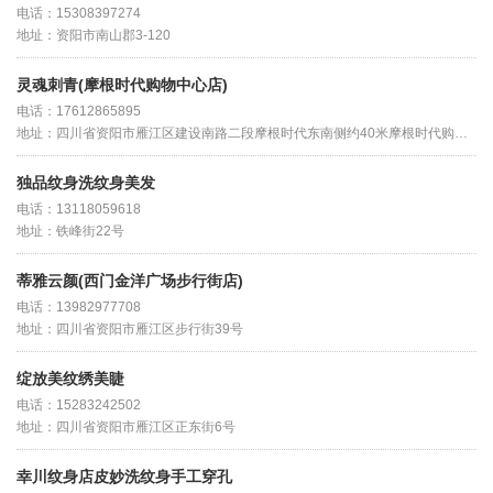
电话：15308397274
地址：资阳市南山郡3-120
灵魂刺青(摩根时代购物中心店)
电话：17612865895
地址：四川省资阳市雁江区建设南路二段摩根时代东南侧约40米摩根时代购物中心F2
独品纹身洗纹身美发
电话：13118059618
地址：铁峰街22号
蒂雅云颜(西门金洋广场步行街店)
电话：13982977708
地址：四川省资阳市雁江区步行街39号
绽放美纹绣美睫
电话：15283242502
地址：四川省资阳市雁江区正东街6号
幸川纹身店皮妙洗纹身手工穿孔