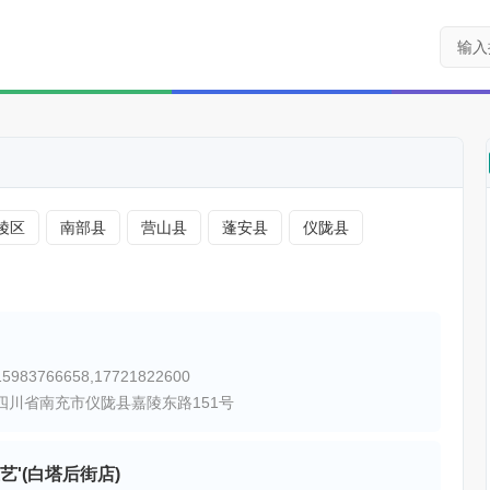
陵区
南部县
营山县
蓬安县
仪陇县
983766658,17721822600
四川省南充市仪陇县嘉陵东路151号
艺'(白塔后街店)