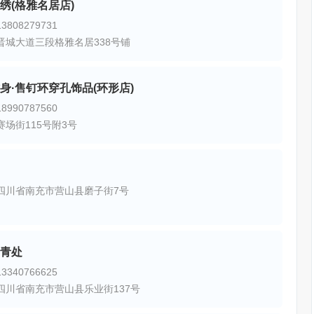
绣(格雅名居店)
808279731
晋城大道三段格雅名居338号铺
身·售钉环穿孔饰品(环形店)
990787560
赛场街115号附3号
四川省南充市营山县磨子街7号
青处
340766625
四川省南充市营山县乐业街137号