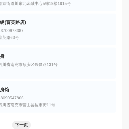
都京街道川东北金融中心5栋19楼1915号
绣(育英路店)
700978387
育英路63号
身
四川省南充市顺庆区铁昌路131号
身馆
090547866
四川省南充市营山县盐市街11号
下一页