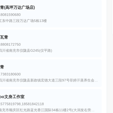
青(高坪万达广场店)
081590680
江东中路三段万达广场5栋13楼
瓦青
808172750
四川省南充市仪陇县G245(仪平路)
青
383180600
地址：四川省南充市仪陇县新政镇宏德大道三段97号菲婷汗蒸养生会所对面
ttoo文身工作室
775819798,18581842118
地址：南充市顺庆区红光路蓝光香江国际34栋11楼2号(大润发右旁公寓楼)