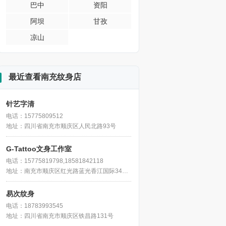
巴中
资阳
阿坝
甘孜
凉山
最近查看南充纹身店
针艺字清
电话：15775809512
地址：四川省南充市顺庆区人民北路93号
G-Tattoo文身工作室
电话：15775819798,18581842118
地址：南充市顺庆区红光路蓝光香江国际34栋11楼2号(大润发右旁公寓楼)
易次纹身
电话：18783993545
地址：四川省南充市顺庆区铁昌路131号