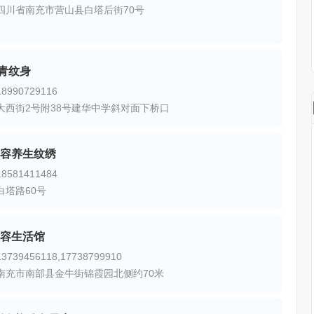
四川省南充市营山县白塔后街70号
青纹身
990729116
大西街2号附38号建华中学斜对面下桥口
容养生纹绣
581411484
白塔路60号
容生活馆
739456118,17738799910
南充市南部县金牛街锦霞园北侧约70米