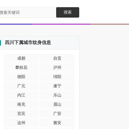
搜索
四川下属城市纹身信息
成都
自贡
攀枝花
泸州
德阳
绵阳
广元
遂宁
内江
乐山
南充
眉山
宜宾
广安
达州
雅安