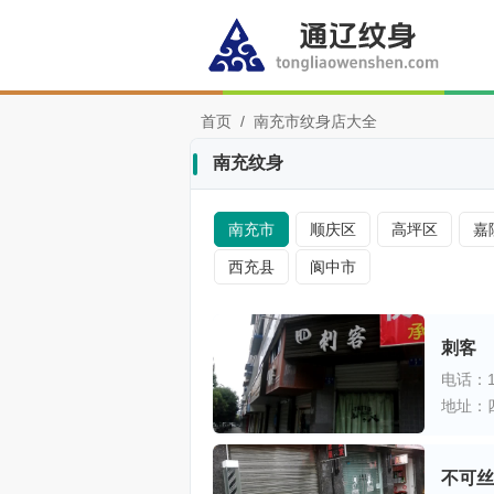
首页
/
南充市纹身店大全
南充纹身
南充市
顺庆区
高坪区
嘉
西充县
阆中市
刺客
电话：15
地址：
不可丝