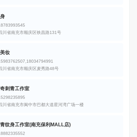
身
783993545
四川省南充市顺庆区铁昌路131号
美妆
983762507,18034794991
四川省南充市顺庆区麦秀路48号
奇刺青工作室
298235895
四川省南充市阆中市巴都大道星河湾广场一楼
青纹身工作室(南充保利MALL店)
882335552