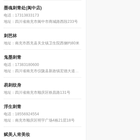
墨魂刺青处(阆中店)
电话：17313833173
地址：四川省南充市阆中市商城路西段233号
刺芭林
地址：南充市西充县关文镇卫生院西侧约80米
鬼墨刺青
电话：17383180600
地址：四川省南充市仪陇县新政镇宏德大道三段97号菲婷汗蒸养生会所对面
易刺纹身
地址：四川省南充市顺庆区铁昌路131号
浮生刺青
电话：18556924554
地址：南充市顺庆区明宇广场4栋21层18号
赋美人肯美妆