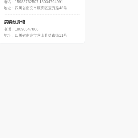
电话：15983762507,18034794991
地址：四川省南充市顺庆区麦秀路48号
骐磷纹身馆
电话：18090547866
地址：四川省南充市营山县盐市街11号