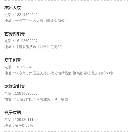
杰艺人纹
电话：18219864042
地址：张掖市甘州区大衙门街环保局楼下
艺绣阁刺青
电话：18193602822
地址：甘肃省张掖市甘州区长寿街8号
新子刺青
电话：18189634803
地址：张掖市甘州区玉关路张掖艾瑞精品酒店(高铁西站店)东侧约60米
龙纹堂刺青
电话：13830695553
地址：北街延伸段丹马商业街B1917铺面
燕子纹绣
电话：13993611120
地址：长寿街52号