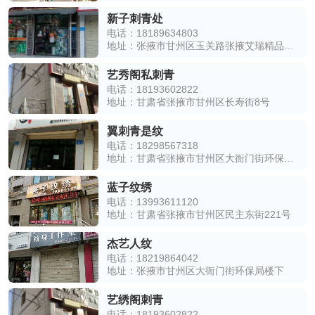
新子刺青处
电话：18189634803
地址：张掖市甘州区玉关路张掖艾瑞精品酒店(高铁西站店)东侧约60米
艺秀阁私刺青
电话：18193602822
地址：甘肃省张掖市甘州区长寿街8号
翼刺青是纹
电话：18298567318
地址：甘肃省张掖市甘州区大衙门街环保局楼下(北街街道服务中心正对面)
蓝子纹绣
电话：13993611120
地址：甘肃省张掖市甘州区民主东街221号
杰艺人纹
电话：18219864042
地址：张掖市甘州区大衙门街环保局楼下
艺绣阁刺青
电话：18193602822