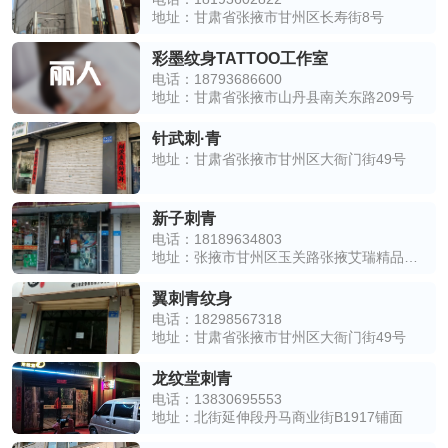
地址：甘肃省张掖市甘州区长寿街8号
彩墨纹身TATTOO工作室
电话：18793686600
地址：甘肃省张掖市山丹县南关东路209号
针武刺·青
地址：甘肃省张掖市甘州区大衙门街49号
新子刺青
电话：18189634803
地址：张掖市甘州区玉关路张掖艾瑞精品酒店(高铁西站店)东侧约60米
翼刺青纹身
电话：18298567318
地址：甘肃省张掖市甘州区大衙门街49号
龙纹堂刺青
电话：13830695553
地址：北街延伸段丹马商业街B1917铺面