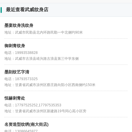
最近查看武威纹身店
墨宴纹身洗纹身
地址：武威市民勤县北内环路民勤一中北侧约90米
御刺青纹身
电话：19993538828
地址：武威市古浪县靖兴路古浪县第三中学东侧
墨刻纹艺字清
电话：18793573325
地址：甘肃省武威市凉州区蔡庄路向阳小区西南侧约150米
恒赫刺青处
电话：17797525252,17797535353
地址：甘肃省武威市凉州区新建路19号同心苑小区旁
名资造型纹绣(南大街店)
电话：13086645977