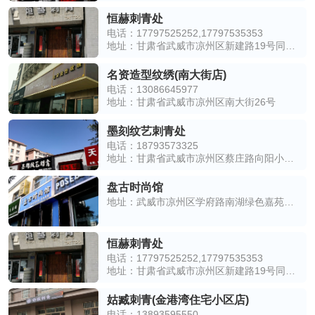
恒赫刺青处
电话：17797525252,17797535353
地址：甘肃省武威市凉州区新建路19号同心苑小区旁
名资造型纹绣(南大街店)
电话：13086645977
地址：甘肃省武威市凉州区南大街26号
墨刻纹艺刺青处
电话：18793573325
地址：甘肃省武威市凉州区蔡庄路向阳小区西南侧约150米
盘古时尚馆
地址：武威市凉州区学府路南湖绿色嘉苑西侧约30米
恒赫刺青处
电话：17797525252,17797535353
地址：甘肃省武威市凉州区新建路19号同心苑小区旁
姑臧刺青(金港湾住宅小区店)
电话：13893595550