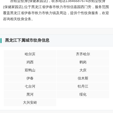
赤焰堂纹身(保健家园店)，联系电话13846687674赤焰堂纹身
(保健家园店),位于黑龙江省伊春市铁力市恒信嘉园西门旁，服务范围
覆盖黑龙江省伊春市铁力市铁力镇及周边，提供个性纹身服务，欢迎
咨询相关纹身业务。
黑龙江下属城市纹身信息
哈尔滨
齐齐哈尔
鸡西
鹤岗
双鸭山
大庆
伊春
佳木斯
七台河
牡丹江
黑河
绥化
大兴安岭