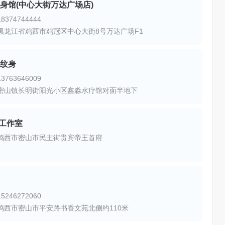
身馆(中心大街万达广场店)
374744444
黑龙江省鸡西市鸡冠区中心大街8号万达广场F1
纹身
763646009
密山镇长明街阳光小区鑫淼水疗馆对面半地下
工作室
鸡西市密山市民主街贵宾帝王首府
246272060
鸡西市密山市平安路书香文苑北侧约110米