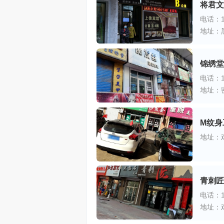
将君文
电话：18
地址：
锦绣堂
电话：13
地址：
M纹身
地址：
青刺匠
电话：15
地址：