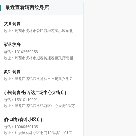
最近查看鸡西纹身店
艾儿刺青
地址：鸡西市虎林市爱民西街花园小区东北侧约50米
峯艺纹身
电话：13163569956
地址：鸡西市虎林市迎春路迎春镇政府南侧约210米
灵针刺青
地址：黑龙江省鸡西市虎林市市场路兴华公寓4号门市
小松刺青处(万达广场中心大街店)
电话：15810110021
地址：黑龙江省鸡西市鸡冠区中心大街8号万达广场F2
伯·刺青(奋斗小区店)
电话：13089569135
地址：红旗路奋斗小区北门13号楼1-101室