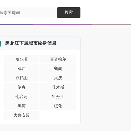
搜索
黑龙江下属城市纹身信息
哈尔滨
齐齐哈尔
鸡西
鹤岗
双鸭山
大庆
伊春
佳木斯
七台河
牡丹江
黑河
绥化
大兴安岭