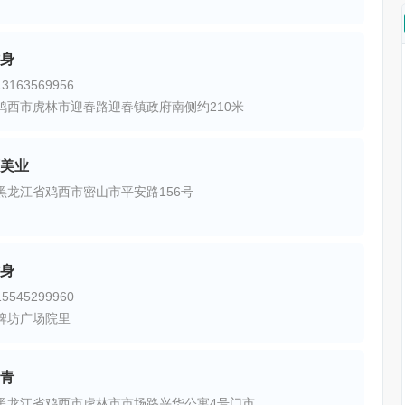
身
163569956
鸡西市虎林市迎春路迎春镇政府南侧约210米
美业
黑龙江省鸡西市密山市平安路156号
身
545299960
牌坊广场院里
青
黑龙江省鸡西市虎林市市场路兴华公寓4号门市