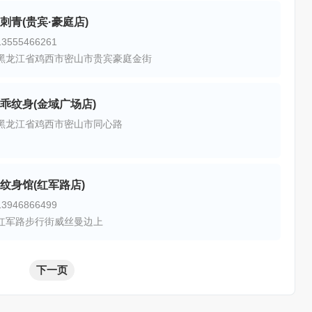
刺青(贵宾·豪庭店)
555466261
黑龙江省鸡西市密山市贵宾豪庭金街
乖纹身(金域广场店)
黑龙江省鸡西市密山市同心路
纹身馆(红军路店)
946866499
红军路步行街威丝曼边上
下一页