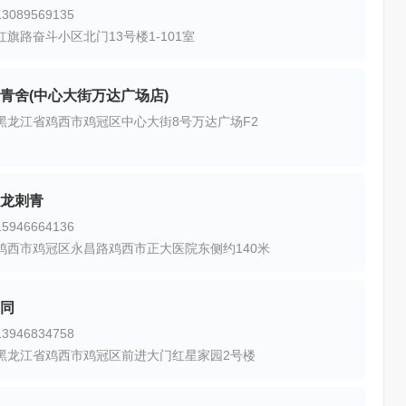
089569135
旗路奋斗小区北门13号楼1-101室
青舍(中心大街万达广场店)
黑龙江省鸡西市鸡冠区中心大街8号万达广场F2
龙刺青
946664136
鸡西市鸡冠区永昌路鸡西市正大医院东侧约140米
同
946834758
黑龙江省鸡西市鸡冠区前进大门红星家园2号楼