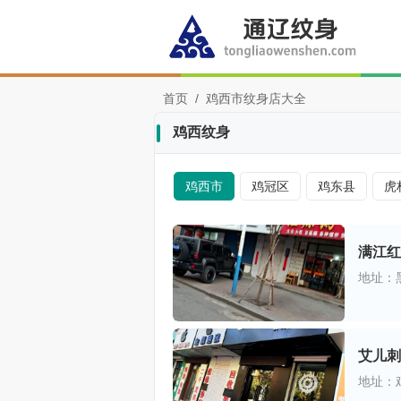
首页
/
鸡西市纹身店大全
鸡西纹身
鸡西市
鸡冠区
鸡东县
虎
满江红
地址：
艾儿刺
地址：