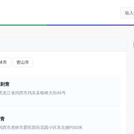
林市
密山市
刺青
黑龙江省鸡西市鸡东县银峰大街45号
青
鸡西市虎林市爱民西街花园小区东北侧约50米