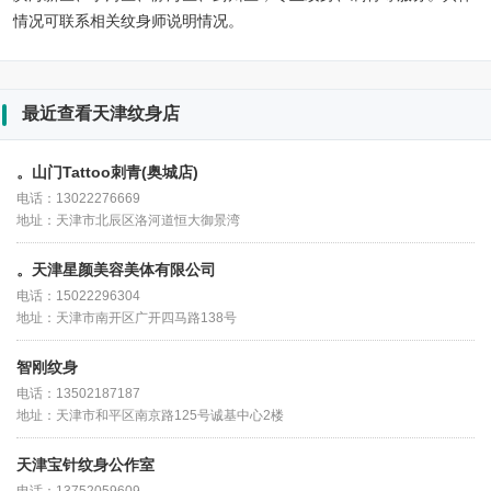
情况可联系相关纹身师说明情况。
最近查看天津纹身店
。山门Tattoo刺青(奥城店)
电话：13022276669
地址：天津市北辰区洛河道恒大御景湾
。天津星颜美容美体有限公司
电话：15022296304
地址：天津市南开区广开四马路138号
智刚纹身
电话：13502187187
地址：天津市和平区南京路125号诚基中心2楼
天津宝针纹身公作室