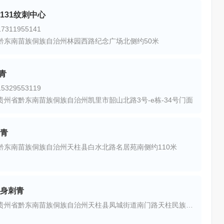
131纹刺中心
311955141
黔东南苗族侗族自治州林园西路纪念广场北侧约50米
刺青
329553119
贵州省黔东南苗族侗族自治州凯里市韶山北路3号-e栋-34号门面
青
黔东南苗族侗族自治州天柱县白水北路名居苑南侧约110米
身刺青
地址：贵州省黔东南苗族侗族自治州天柱县凤城街道南门路天柱民族中学西侧约70米