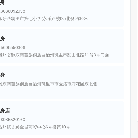
身
638092998
永乐路凯里市第七小学(永乐路校区)北侧约30米
身
608550306
贵州省黔东南苗族侗族自治州凯里市韶山北路11号3号门面
身
黔东南苗族侗族自治州凯里市市医路市府花园东北侧
身店
085520160
古州镇古路金城商贸中心6号楼第10号