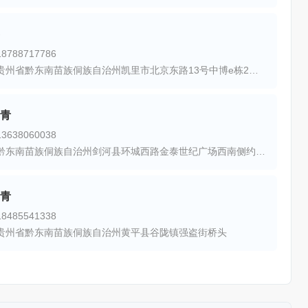
788717786
地址：贵州省黔东南苗族侗族自治州凯里市北京东路13号中博e栋2楼38号
青
638060038
地址：黔东南苗族侗族自治州剑河县环城西路金泰世纪广场西南侧约130米
青
485541338
贵州省黔东南苗族侗族自治州黄平县谷陇镇强盗街桥头