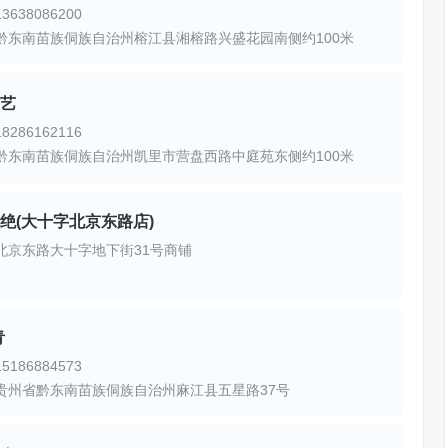
638086200
黔东南苗族侗族自治州榕江县湘榕路兴盛花园南侧约100米
艺
286162116
黔东南苗族侗族自治州凯里市营盘西路中庭苑东侧约100米
绝(大十字北京东路店)
北京东路大十字地下街31号商铺
青
186884573
贵州省黔东南苗族侗族自治州麻江县五星路37号