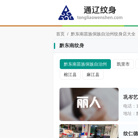
首页
/
黔东南苗族侗族自治州纹身店大全
黔东南纹身
黔东南苗族侗族自治州
凯里市
榕江县
麻江县
巩岑艺
电话：17
纹仁德