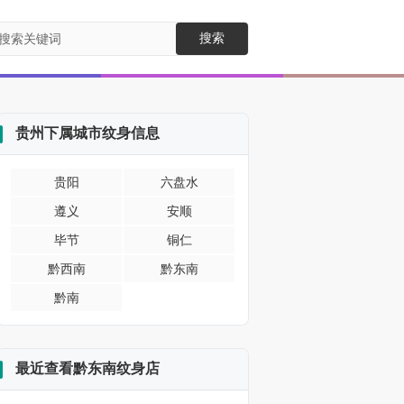
搜索
贵州下属城市纹身信息
贵阳
六盘水
遵义
安顺
毕节
铜仁
黔西南
黔东南
黔南
最近查看黔东南纹身店