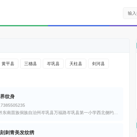
黄平县
三穗县
岑巩县
天柱县
剑河县
界纹身
385505235
地址：黔东南苗族侗族自治州岑巩县万福路岑巩县第一小学西北侧约130米
刻刺青美发纹绣