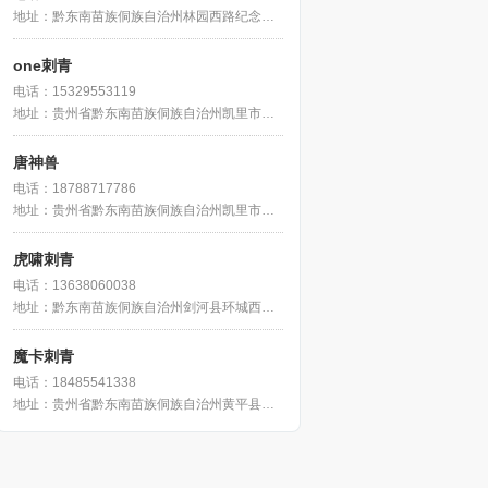
地址：黔东南苗族侗族自治州林园西路纪念广场北侧约50米
one刺青
电话：15329553119
地址：贵州省黔东南苗族侗族自治州凯里市韶山北路3号-e栋-34号门面
唐神兽
电话：18788717786
地址：贵州省黔东南苗族侗族自治州凯里市北京东路13号中博e栋2楼38号
虎啸刺青
电话：13638060038
地址：黔东南苗族侗族自治州剑河县环城西路金泰世纪广场西南侧约130米
魔卡刺青
电话：18485541338
地址：贵州省黔东南苗族侗族自治州黄平县谷陇镇强盗街桥头