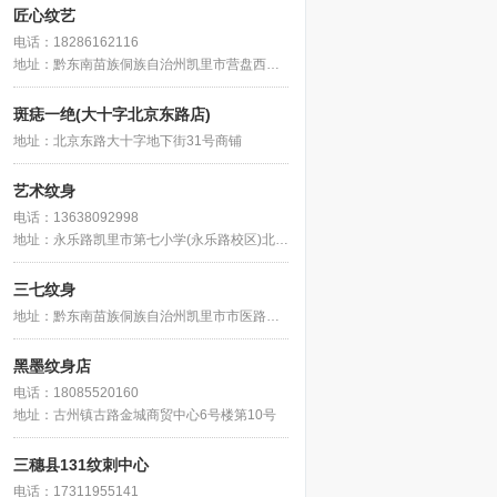
匠心纹艺
电话：18286162116
地址：黔东南苗族侗族自治州凯里市营盘西路中庭苑东侧约100米
斑痣一绝(大十字北京东路店)
地址：北京东路大十字地下街31号商铺
艺术纹身
电话：13638092998
地址：永乐路凯里市第七小学(永乐路校区)北侧约30米
三七纹身
地址：黔东南苗族侗族自治州凯里市市医路市府花园东北侧
黑墨纹身店
电话：18085520160
地址：古州镇古路金城商贸中心6号楼第10号
三穗县131纹刺中心
电话：17311955141