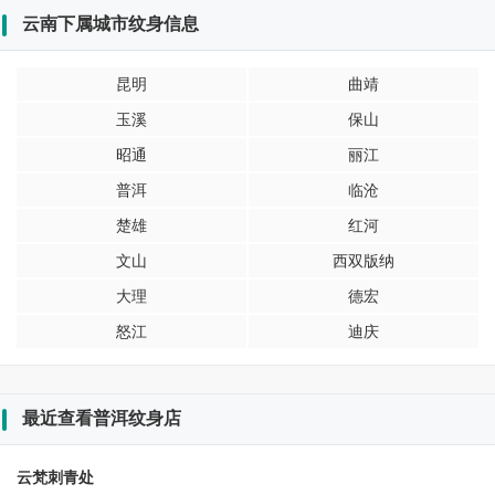
云南下属城市纹身信息
昆明
曲靖
玉溪
保山
昭通
丽江
普洱
临沧
楚雄
红河
文山
西双版纳
大理
德宏
怒江
迪庆
最近查看普洱纹身店
云梵刺青处