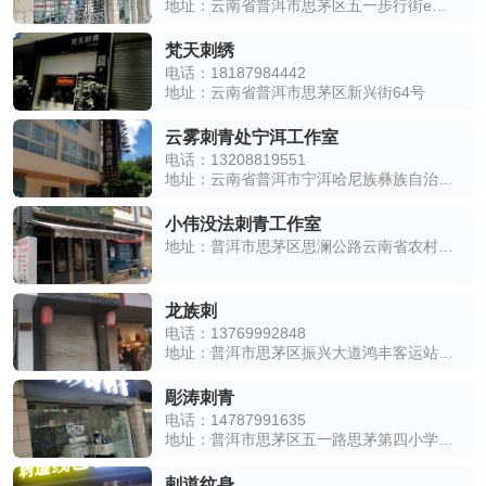
地址：云南省普洱市思茅区五一步行街e区2楼316室
梵天刺绣
电话：18187984442
地址：云南省普洱市思茅区新兴街64号
云雾刺青处宁洱工作室
电话：13208819551
地址：云南省普洱市宁洱哈尼族彝族自治县逸龙湾酒店2楼
小伟没法刺青工作室
地址：普洱市思茅区思澜公路云南省农村信用社北侧约170米
龙族刺
电话：13769992848
地址：普洱市思茅区振兴大道鸿丰客运站东南侧约60米
彫涛刺青
电话：14787991635
地址：普洱市思茅区五一路思茅第四小学东南侧约80米
剌道纹身