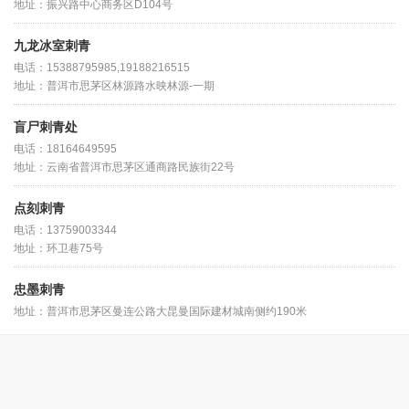
地址：振兴路中心商务区D104号
九龙冰室刺青
电话：15388795985,19188216515
地址：普洱市思茅区林源路水映林源-一期
盲尸刺青处
电话：18164649595
地址：云南省普洱市思茅区通商路民族街22号
点刻刺青
电话：13759003344
地址：环卫巷75号
忠墨刺青
地址：普洱市思茅区曼连公路大昆曼国际建材城南侧约190米