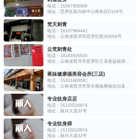
电话：15087905908
地址：思茅区振兴路中心商务区D104号
梵天刺青
电话：18187984442
地址：云南省普洱市思茅区新兴街64号
云梵刺青处
电话：18183925024
地址：云南省普洱市思茅区兰花巷益福酒店对面
蒋妹健康循美容会所(三店)
电话：15331660081
地址：云南省普洱市景谷傣族彝族自治县步行街9-105号
专业纹身店店
电话：15125520874
地址：振兴大道32号
专业纹身师
电话：15125520874
地址：振兴大道32号