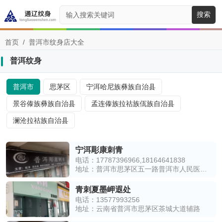
搜索
首页
/
普洱市纹身店大全
普洱纹身
普洱市
思茅区
宁洱哈尼族彝族自治县
景谷傣族彝族自治县
孟连傣族拉祜族佤族自治县
澜沧拉祜族自治县
宁洱彫康刺青
电话：17787396966,18164641838
地址：普洱市思茅区五一路普洱市人民医院东北侧约70米
青刺夏墨岬遐处
电话：13577993256
地址：云南省普洱市思茅区茶城大道辅路