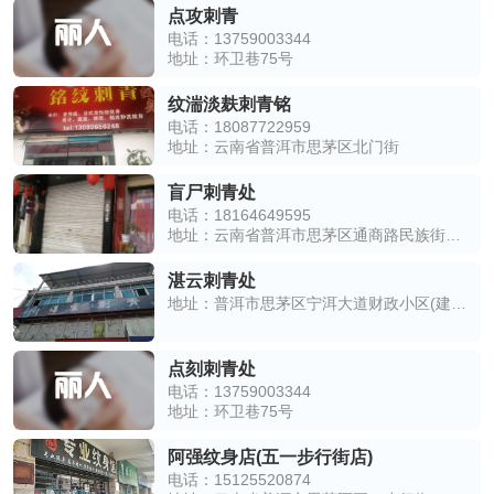
点攻刺青
电话：13759003344
地址：环卫巷75号
纹湍淡麸刺青铭
电话：18087722959
地址：云南省普洱市思茅区北门街
盲尸刺青处
电话：18164649595
地址：云南省普洱市思茅区通商路民族街22号
湛云刺青处
地址：普洱市思茅区宁洱大道财政小区(建设巷)西南侧约80米
点刻刺青处
电话：13759003344
地址：环卫巷75号
阿强纹身店(五一步行街店)
电话：15125520874