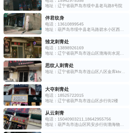
电话：15942975358
地址：辽宁省葫芦岛市绥中县老马路8号院
伴君纹身
电话：13610899545
地址：葫芦岛市绥中县老马路碧水小区西南侧约50米
雏龙刺青处
电话：13898926169
地址：辽宁省葫芦岛市连山区渤海街水泥厂6号楼
思纹人刺青处
地址：辽宁省葫芦岛市连山区八区金库ktv对面馨园小区410号
大夺刺青处
电话：18525722015
地址：辽宁省葫芦岛市连山区步行街2楼
从云刺青
电话：15040903211,18642955756
地址：葫芦岛市连山区民安步行街渤海物业小区