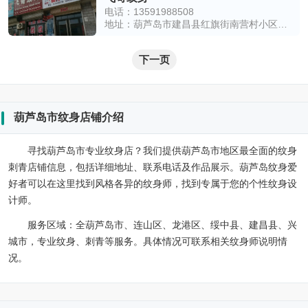
电话：13591988508
地址：葫芦岛市建昌县红旗街南营村小区南侧约200米
下一页
葫芦岛市纹身店铺介绍
寻找葫芦岛市专业纹身店？我们提供葫芦岛市地区最全面的纹身
刺青店铺信息，包括详细地址、联系电话及作品展示。葫芦岛纹身爱
好者可以在这里找到风格各异的纹身师，找到专属于您的个性纹身设
计师。
服务区域：
全葫芦岛市、连山区、龙港区、绥中县、建昌县、兴
城市，专业纹身、刺青等服务。具体情况可联系相关纹身师说明情
况。