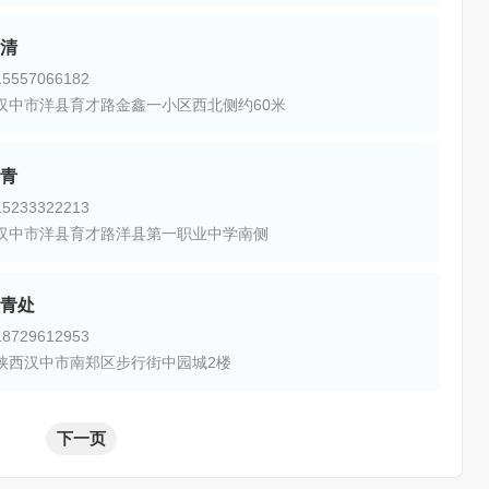
清
557066182
汉中市洋县育才路金鑫一小区西北侧约60米
青
233322213
汉中市洋县育才路洋县第一职业中学南侧
青处
729612953
陕西汉中市南郑区步行街中园城2楼
下一页