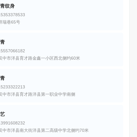
青纹身
353378533
祥瑞巷65号
青
557066182
汉中市洋县育才路金鑫一小区西北侧约60米
青
233322213
汉中市洋县育才路洋县第一职业中学南侧
艺
991608232
汉中市洋县南大街洋县第二高级中学北侧约70米