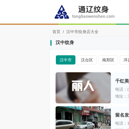
首页
/
汉中市纹身店大全
汉中纹身
汉中市
汉台区
南郑区
洋
千红美
电话：(0
地址：
留名发
电话：13