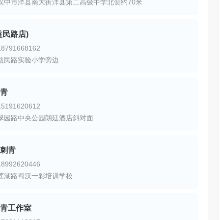
汉中市洋县南大街洋县第二高级中学北侧约70米
益民路店)
791668162
益民路实验小学旁边
青
191620612
翠园路中央公园朗廷酒店斜对面
刺青
992620446
莲湖路蜀汉一彩培训学校
青工作室