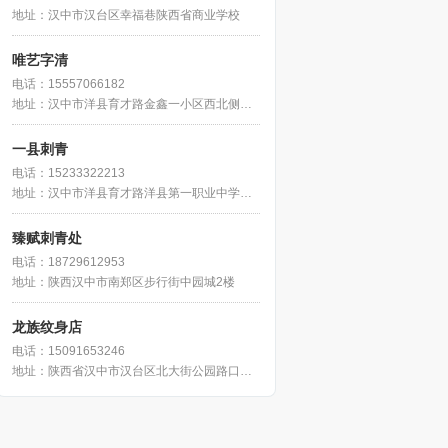
地址：汉中市汉台区幸福巷陕西省商业学校
唯艺字清
电话：15557066182
地址：汉中市洋县育才路金鑫一小区西北侧约60米
一县刺青
电话：15233322213
地址：汉中市洋县育才路洋县第一职业中学南侧
臻赋刺青处
电话：18729612953
地址：陕西汉中市南郑区步行街中园城2楼
龙族纹身店
电话：15091653246
地址：陕西省汉中市汉台区北大街公园路口靠莲花池公园