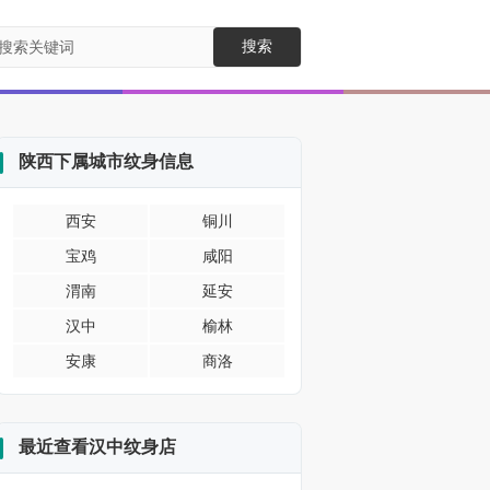
搜索
陕西下属城市纹身信息
西安
铜川
宝鸡
咸阳
渭南
延安
汉中
榆林
安康
商洛
最近查看汉中纹身店