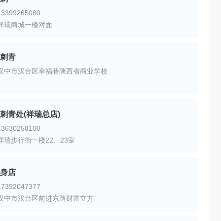
399265080
祥瑞商城一楼对面
刺青
汉中市汉台区幸福巷陕西省商业学校
刺青处(祥瑞总店)
630258100
祥瑞步行街一楼22、23室
身店
392047377
汉中市汉台区前进东路财富立方