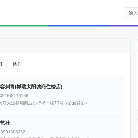
县
勉县
容刺青(祥瑞太阳城商住楼店)
916)8116168
天汉大道祥瑞商业步行街一楼75号（公厕背后）
艺社
991608232