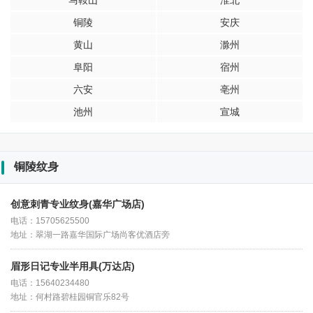
马鞍山
淮北
铜陵
安庆
黄山
滁州
阜阳
宿州
六安
亳州
池州
宣城
铜陵纹身
创意刺青专业纹身(嘉华广场店)
电话：15705625500
地址：翠湖一路嘉华国际广场尚客优酒店旁
眉形日记专业半用具(万达店)
电话：15640234480
地址：何村路碧桂园铜官乐82号