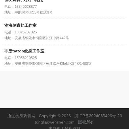
电话：13345628877
地址：中航时光街S5号楼109号
沧海刺青处工作室
电话：18326707825
地址：安徽省铜陵市铜官区长江中路442号
非墨tattoo纹身工作室
电话：15056210525
地址：安徽省铜陵市铜官区长江路乐都loft公寓4楼1408室
通辽纹身刺青网
Copyright © 2026
滇ICP备2024035496号-20
tongliaowenshen.com
版权所有
未成年人禁止纹身