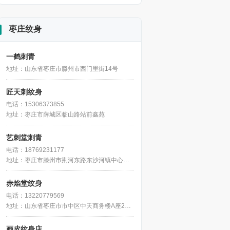
枣庄纹身
一鹤刺青
地址：山东省枣庄市滕州市西门里街14号
匠天刺纹身
电话：15306373855
地址：枣庄市薛城区临山路站前鑫苑
艺刺堂刺青
电话：18769231177
地址：枣庄市滕州市荆河东路东沙河镇中心小学东北侧约90米
赤焰堂纹身
电话：13220779569
地址：山东省枣庄市市中区中天商务楼A座2楼216室
画皮纹身店