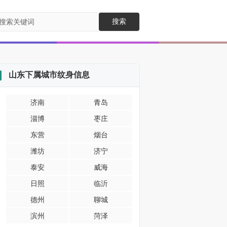
搜索
山东下属城市纹身信息
济南
青岛
淄博
枣庄
东营
烟台
潍坊
济宁
泰安
威海
日照
临沂
德州
聊城
滨州
菏泽