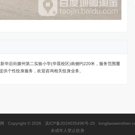
新华后街滕州第二实验小学(华晨校区)南侧约220米，服务范围覆
提供个性纹身服务，欢迎咨询相关纹身业务。
网
Copyright © 2026
滇ICP备2024035496号-20
tongliaowenshen.
未成年人禁止纹身