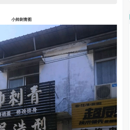
小帅刺青图