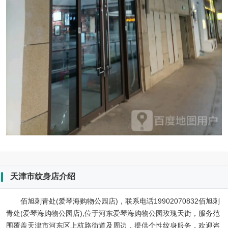
天津市纹身店介绍
佰旭刺青处(爱琴海购物公园店)，联系电话19902070832佰旭刺
青处(爱琴海购物公园店),位于河东爱琴海购物公园玫瑰天街，服务范
围覆盖天津市河东区上杭路街道及周边，提供个性纹身服务，欢迎咨