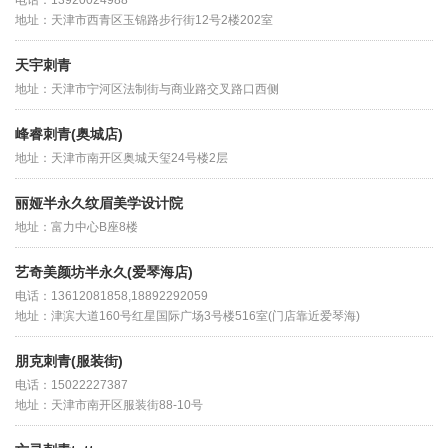
电话：13920024988
地址：天津市西青区玉锦路步行街12号2楼202室
天宇刺青
地址：天津市宁河区法制街与商业路交叉路口西侧
峰睿刺青(奥城店)
地址：天津市南开区奥城天玺24号楼2层
丽娅半永久纹眉美学设计院
地址：富力中心B座8楼
艺奇美颜坊半永久(爱琴海店)
电话：13612081858,18892292059
地址：津滨大道160号红星国际广场3号楼516室(门店靠近爱琴海)
朋克刺青(服装街)
电话：15022227387
地址：天津市南开区服装街88-10号