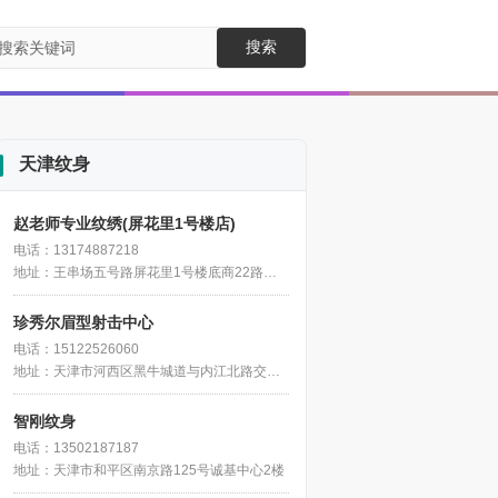
搜索
天津纹身
赵老师专业纹绣(屏花里1号楼店)
电话：13174887218
地址：王串场五号路屏花里1号楼底商22路公交站旁
珍秀尔眉型射击中心
电话：15122526060
地址：天津市河西区黑牛城道与内江北路交口盛世国际SOHO楼1105(近和悦汇)
智刚纹身
电话：13502187187
地址：天津市和平区南京路125号诚基中心2楼