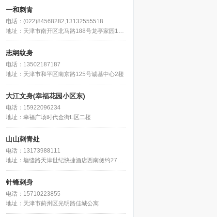
一和刺青
电话：(022)84568282,13132555518
地址：天津市南开区北马路188号龙亭家园12号楼1门202号
志纲纹身
电话：13502187187
地址：天津市和平区南京路125号诚基中心2楼
大江文身(幸福花园小区东)
电话：15922096234
地址：幸福广场时代金街E区二楼
山山刺青处
电话：13173988111
地址：墙缝路天津世纪快捷酒店西南侧约270米
针锋刺身
电话：15710223855
地址：天津市蓟州区光明路佳城公寓