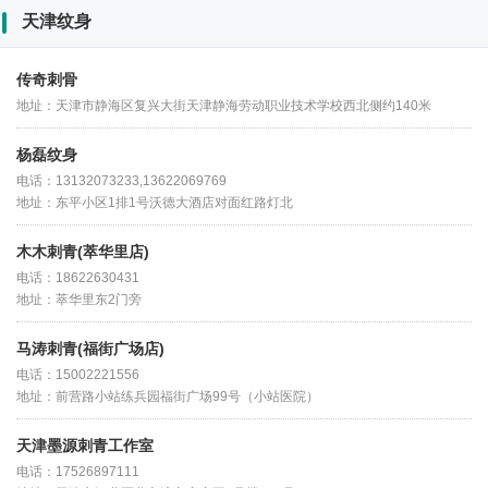
天津纹身
传奇刺骨
地址：天津市静海区复兴大街天津静海劳动职业技术学校西北侧约140米
杨磊纹身
电话：13132073233,13622069769
地址：东平小区1排1号沃德大酒店对面红路灯北
木木刺青(萃华里店)
电话：18622630431
地址：萃华里东2门旁
马涛刺青(福街广场店)
电话：15002221556
地址：前营路小站练兵园福街广场99号（小站医院）
天津墨源刺青工作室
电话：17526897111