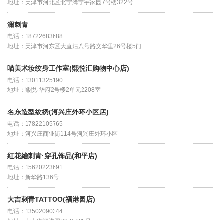
地址：天津市河北区北宁湾宁宇家园7号楼322号
澜刺青
电话：18722683688
地址：天津市河东区大直沽八号路文华里26号楼5门
喵美术妆纹身工作室(熙悦汇购物中心店)
电话：13011325190
地址：熙悦·华府2号楼2单元2208室
名东造型纹绣(河兴庄外环小区店)
电话：17822105765
地址：河兴庄商业街114号河兴庄外环小区
紅花繪刺青·穿孔饰品(和平店)
电话：15620223691
地址：新华路136号
大吉刺青TATTOO(福港园店)
电话：13502090344