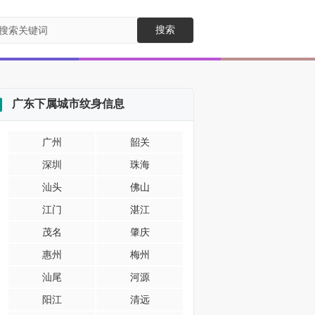
搜索
广东下属城市纹身信息
广州
韶关
深圳
珠海
汕头
佛山
江门
湛江
茂名
肇庆
惠州
梅州
汕尾
河源
阳江
清远