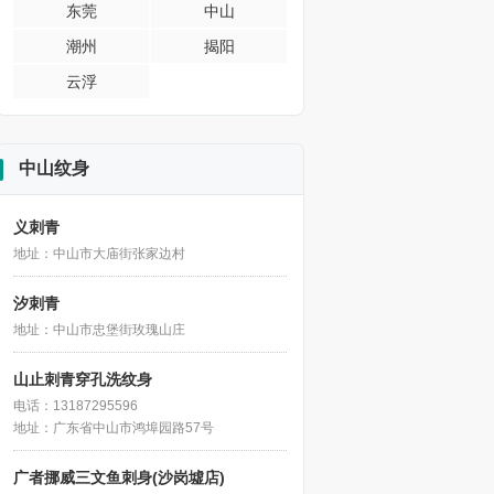
东莞
中山
潮州
揭阳
云浮
中山纹身
义刺青
地址：中山市大庙街张家边村
汐刺青
地址：中山市忠堡街玫瑰山庄
山止刺青穿孔洗纹身
电话：13187295596
地址：广东省中山市鸿埠园路57号
广者挪威三文鱼刺身(沙岗墟店)