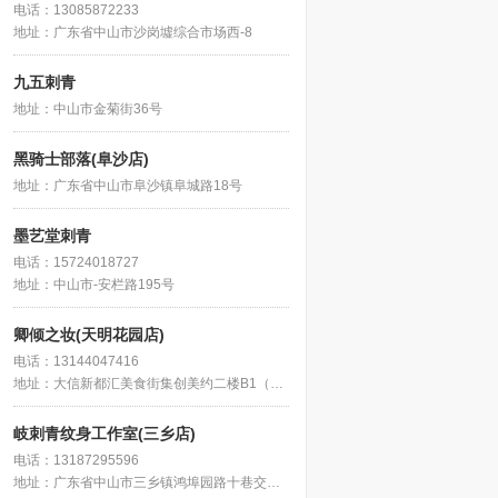
电话：13085872233
地址：广东省中山市沙岗墟综合市场西-8
九五刺青
地址：中山市金菊街36号
黑骑士部落(阜沙店)
地址：广东省中山市阜沙镇阜城路18号
墨艺堂刺青
电话：15724018727
地址：中山市-安栏路195号
卿倾之妆(天明花园店)
电话：13144047416
地址：大信新都汇美食街集创美约二楼B1（电梯口绿色门头）
岐刺青纹身工作室(三乡店)
电话：13187295596
地址：广东省中山市三乡镇鸿埠园路十巷交岔口西北20米(二楼)