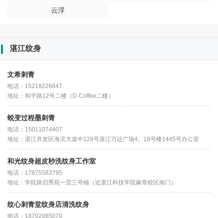
云浮
湛江纹身
文希刺青
电话：15218226647
地址：和平路12号二楼（D·Coffee二楼）
蜕变过程墨刺青
电话：15011074407
地址：湛江开发区海滨大道中128号湛江万达广场4、18号楼1445号办公室
和光纹身超皮秒洗纹身工作室
电话：17875583795
地址：学院路启秀苑一层三号铺（近湛江科技学院麻章校区南门）
纹心刺青堂纹身店清洗纹身
电话：18702065070