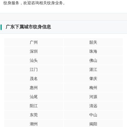
纹身服务，欢迎咨询相关纹身业务。
广东下属城市纹身信息
广州
韶关
深圳
珠海
汕头
佛山
江门
湛江
茂名
肇庆
惠州
梅州
汕尾
河源
阳江
清远
东莞
中山
潮州
揭阳