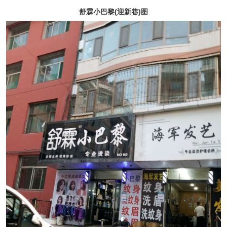
舒霖小巴黎(迎新巷)图