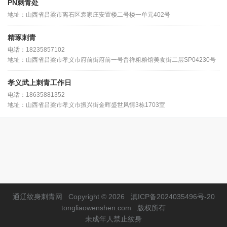
PN刺青处
地址：山西省吕梁市离石区袁家庄安置楼二号楼一单元402号
精琢刺青
电话：18235857102
地址：山西省吕梁市孝义市府前街府前一号晋祥粗粮馆美食街二层SP04230号
孝义武上刺青工作日
电话：18635881352
地址：山西省吕梁市孝义市振兴街金晖盛世风情3栋1703室
通辽纹身刺青网
Copyright © 2026
滇ICP备2024035496号-20
tongliaowenshen.com
版权所有
未成年人禁止纹身