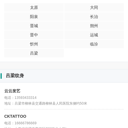
太原
大同
阳泉
长治
晋城
朔州
晋中
运城
忻州
临汾
吕梁
吕梁纹身
云云发艺
电话：13593433314
地址：吕梁市柳林县交通路柳林县人民医院东侧约50米
CKTATTOO
电话：16666786669