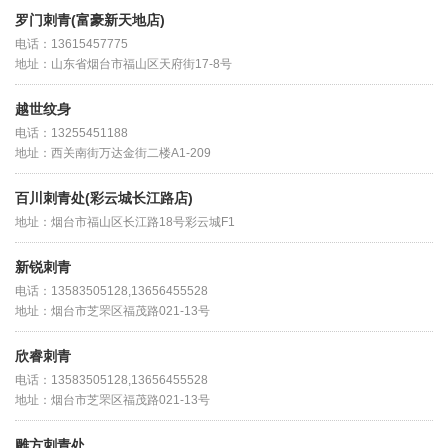
罗门刺青(富豪新天地店)
电话：13615457775
地址：山东省烟台市福山区天府街17-8号
越世纹身
电话：13255451188
地址：西关南街万达金街二楼A1-209
百川刺青处(彩云城长江路店)
地址：烟台市福山区长江路18号彩云城F1
新锐刺青
电话：13583505128,13656455528
地址：烟台市芝罘区福茂路021-13号
欣睿刺青
电话：13583505128,13656455528
地址：烟台市芝罘区福茂路021-13号
雕方刺青处