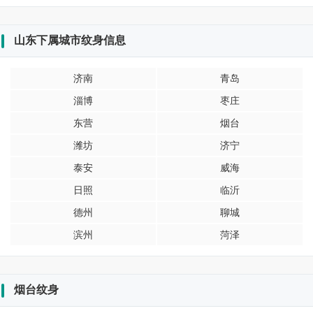
山东下属城市纹身信息
济南
青岛
淄博
枣庄
东营
烟台
潍坊
济宁
泰安
威海
日照
临沂
德州
聊城
滨州
菏泽
烟台纹身