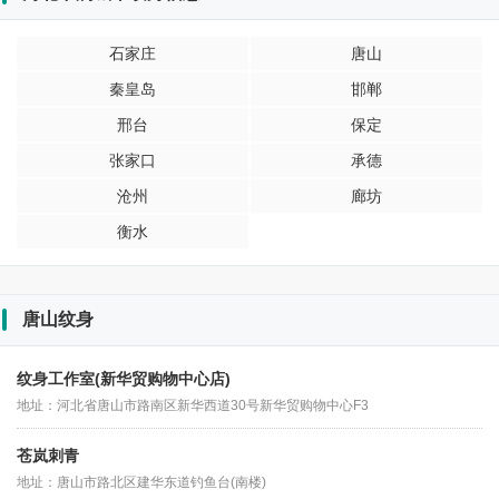
石家庄
唐山
秦皇岛
邯郸
邢台
保定
张家口
承德
沧州
廊坊
衡水
唐山纹身
纹身工作室(新华贸购物中心店)
地址：河北省唐山市路南区新华西道30号新华贸购物中心F3
苍岚刺青
地址：唐山市路北区建华东道钓鱼台(南楼)